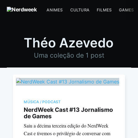
ANIMES
CULTURA
FILMES
GAMES
Théo Azevedo
Uma coleção de 1 post
MÚSICA / PODCAST
NerdWeek Cast #13 Jornalismo
de Games
Saiu a décima terceira edição do NerdWeek
Cast e tivemos o privilégio de conversar com