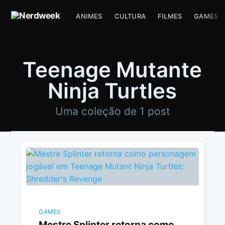
ANIMES
CULTURA
FILMES
GAMES
Teenage Mutante
Ninja Turtles
Uma coleção de 1 post
GAMES
Mestre Splinter retorna como