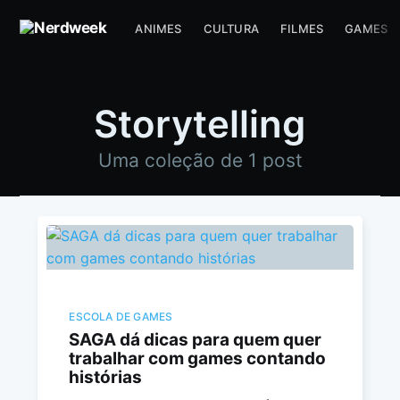
ANIMES
CULTURA
FILMES
GAMES
Storytelling
Uma coleção de 1 post
ESCOLA DE GAMES
SAGA dá dicas para quem quer
trabalhar com games contando
histórias