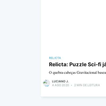
RELICTA
Relicta: Puzzle Sci-fi 
O quebra-cabeças Gravitacional basead
LUCIANO J.
4 AGO 2020
•
2 MIN DE LEITURA