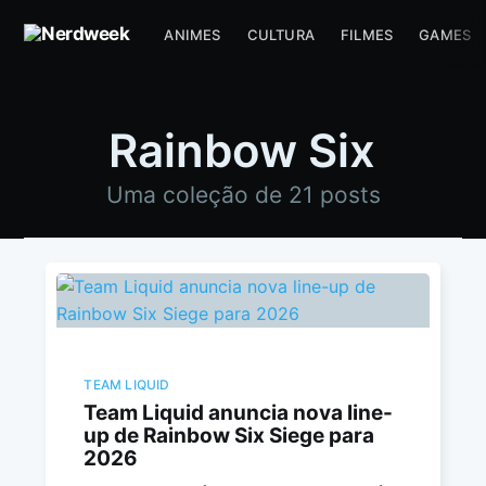
ANIMES
CULTURA
FILMES
GAMES
Rainbow Six
Uma coleção de 21 posts
TEAM LIQUID
Team Liquid anuncia nova line-
up de Rainbow Six Siege para
2026