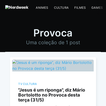
ANIMES
CULTURA
FILMES
GAMES
Provoca
Uma coleção de 1 post
TV CULTURA
"Jesus é um riponga", diz Mário
Bortolotto no Provoca desta
terça (31/5)