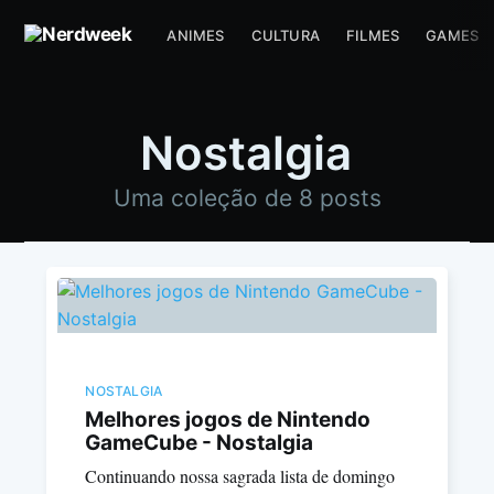
ANIMES
CULTURA
FILMES
GAMES
Nostalgia
Uma coleção de 8 posts
NOSTALGIA
Melhores jogos de Nintendo
GameCube - Nostalgia
Continuando nossa sagrada lista de domingo