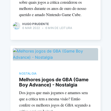
sobre quais jogos a critica considerou os
melhores durante os anos de ouro do nosso
querido e amado Nintendo Game Cube.
HUGO PRUDENTE
6 MAR 2022
•
6 MIN DE LEITURA
NOSTALGIA
Melhores jogos de GBA (Game
Boy Advance) - Nostalgia
Dos jogos que mais jogamos e amamos sera
que a critica tem a mesma visão? Então
confere os melhores jogos de GBA segundo a