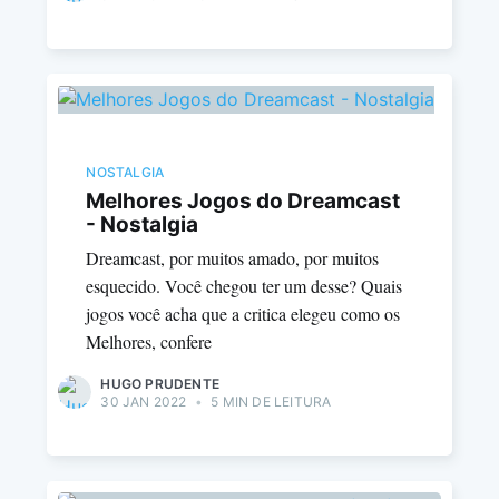
NOSTALGIA
Melhores Jogos do Dreamcast
- Nostalgia
Dreamcast, por muitos amado, por muitos
esquecido. Você chegou ter um desse? Quais
jogos você acha que a critica elegeu como os
Melhores, confere
HUGO PRUDENTE
30 JAN 2022
•
5 MIN DE LEITURA