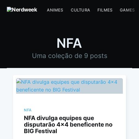
ANIMES
CULTURA
FILMES
GAMES
NFA
Uma coleção de 9 posts
NFA
NFA divulga equipes que
disputarão 4x4 beneficente no
BIG Festival