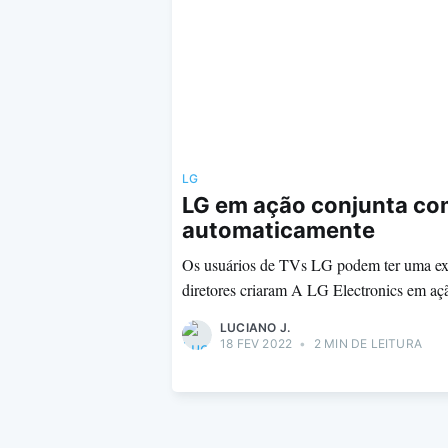
LG
LG em ação conjunta com
automaticamente
Os usuários de TVs LG podem ter uma expe
diretores criaram A LG Electronics em aç
LUCIANO J.
18 FEV 2022
•
2 MIN DE LEITURA