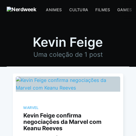
ANIMES
CULTURA
FILMES
GAMES
Kevin Feige
Uma coleção de 1 post
MARVEL
Kevin Feige confirma
negociações da Marvel com
Keanu Reeves