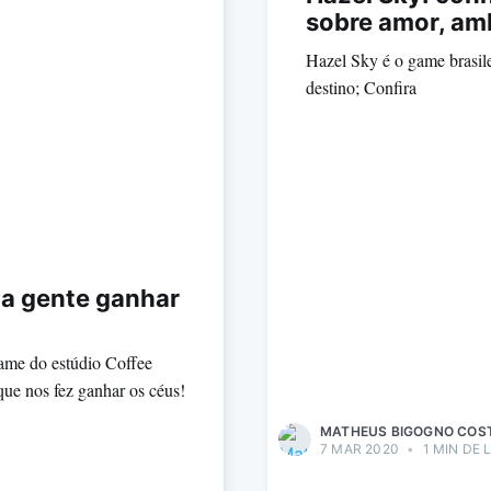
sobre amor, am
Hazel Sky é o game brasile
destino; Confira
 a gente ganhar
game do estúdio Coffee
ue nos fez ganhar os céus!
MATHEUS BIGOGNO COS
7 MAR 2020
•
1 MIN DE 