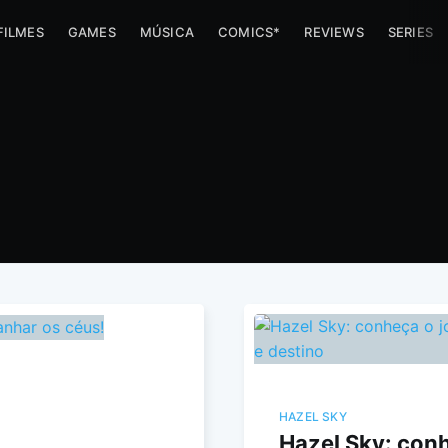
FILMES
GAMES
MÚSICA
COMICS*
REVIEWS
SERIES
HAZEL SKY
Hazel Sky: conh