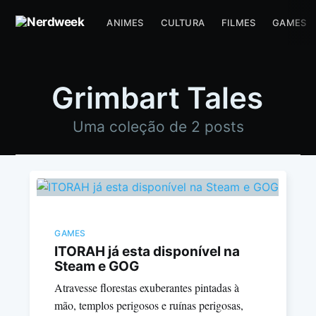
ANIMES
CULTURA
FILMES
GAMES
Grimbart Tales
Uma coleção de 2 posts
GAMES
ITORAH já esta disponível na
Steam e GOG
Atravesse florestas exuberantes pintadas à
mão, templos perigosos e ruínas perigosas,