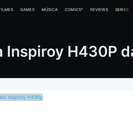
FILMES
GAMES
MÚSICA
COMICS*
REVIEWS
SERIES
a Inspiroy H430P d