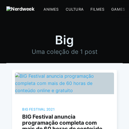
ANIMES
CULTURA
FILMES
GAMES
Big
Uma coleção de 1 post
BIG FESTIVAL 2021
BIG Festival anuncia
programação completa com
mais de 60 horas de conteúdo