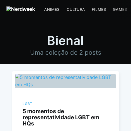
ANIMES
CULTURA
FILMES
GAMES
Bienal
Uma coleção de 2 posts
LGBT
5 momentos de
representatividade LGBT em
HQs