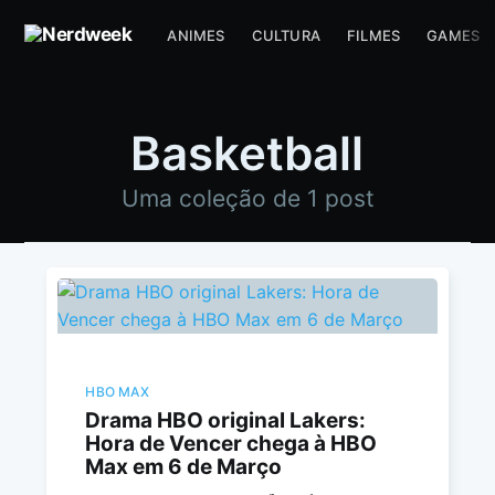
ANIMES
CULTURA
FILMES
GAMES
Basketball
Uma coleção de 1 post
HBO MAX
Drama HBO original Lakers:
Hora de Vencer chega à HBO
Max em 6 de Março