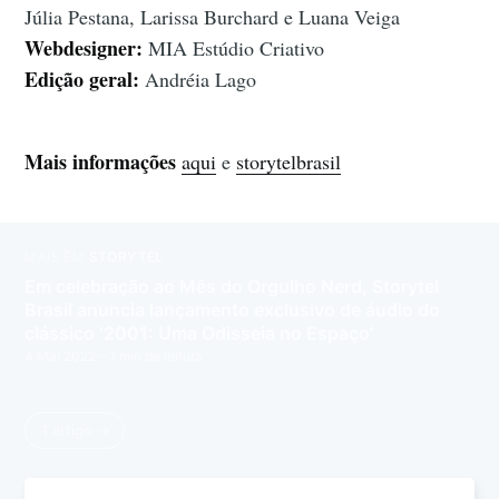
Júlia Pestana, Larissa Burchard e Luana Veiga
Webdesigner:
MIA Estúdio Criativo
Edição geral:
Andréia Lago
Mais informações
aqui
e
storytelbrasil
MAIS EM
STORYTEL
Em celebração ao Mês do Orgulho Nerd, Storytel
Brasil anuncia lançamento exclusivo de áudio do
clássico ‘2001: Uma Odisseia no Espaço’
4 Mai 2022
– 1 min de leitura
1 artigo →