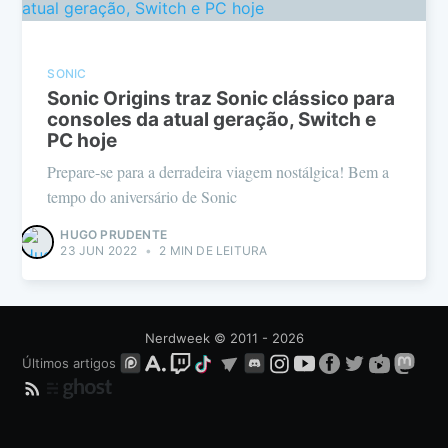
SONIC
Sonic Origins traz Sonic clássico para
consoles da atual geração, Switch e
PC hoje
Prepare-se para a derradeira viagem nostálgica! Bem a
tempo do aniversário de Sonic
HUGO PRUDENTE
23 JUN 2022
•
2 MIN DE LEITURA
Nerdweek
© 2011 - 2026
Últimos artigos