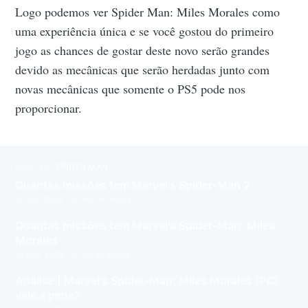
Logo podemos ver Spider Man: Miles Morales como
uma experiência única e se você gostou do primeiro
jogo as chances de gostar deste novo serão grandes
devido as mecânicas que serão herdadas junto com
novas mecânicas que somente o PS5 pode nos
proporcionar.
MAIS EM
SPIDER MAN
Quantas missões tem Marvel's Spider-Man 2
20 Out 2023
– 3 min de leitura
Quantas missões tem Marvel's Spider-Man: Miles
Morales
19 Nov 2022
– 2 min de leitura
Análise | Marvel's Spider-Man: Miles Morales (PC)
vale a pena?