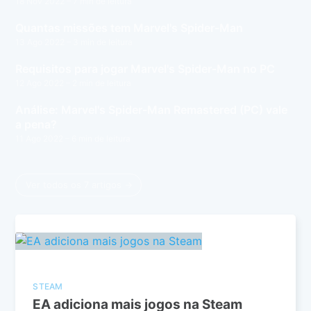
18 Nov 2022
– 7 min de leitura
Quantas missões tem Marvel's Spider-Man
13 Ago 2022
– 3 min de leitura
Requisitos para jogar Marvel's Spider-Man no PC
12 Ago 2022
– 2 min de leitura
Análise: Marvel's Spider-Man Remastered (PC) vale
a pena?
11 Ago 2022
– 6 min de leitura
Ver todos os 7 artigos →
STEAM
EA adiciona mais jogos na Steam