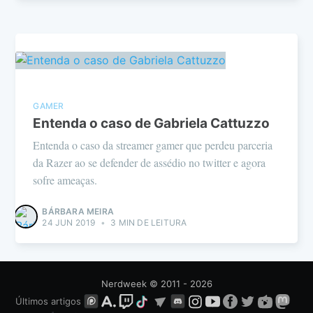
GAMER
Entenda o caso de Gabriela Cattuzzo
Entenda o caso da streamer gamer que perdeu parceria
da Razer ao se defender de assédio no twitter e agora
sofre ameaças.
BÁRBARA MEIRA
24 JUN 2019
•
3 MIN DE LEITURA
Nerdweek
© 2011 - 2026
Últimos artigos