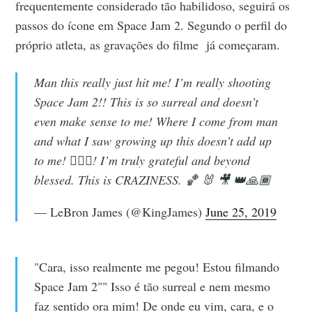
frequentemente considerado tão habilidoso, seguirá os
passos do ícone em Space Jam 2. Segundo o perfil do
próprio atleta, as gravações do filme já começaram.
Man this really just hit me! I’m really shooting
Space Jam 2!! This is so surreal and doesn’t
even make sense to me! Where I come from man
and what I saw growing up this doesn’t add up
to me! 🤦🏾‍♂️! I’m truly grateful and beyond
blessed. This is CRAZINESS. 🏀 🐰 🎥 👑🙏🏾
— LeBron James (@KingJames)
June 25, 2019
"Cara, isso realmente me pegou! Estou filmando
Space Jam 2"" Isso é tão surreal e nem mesmo
faz sentido ora mim! De onde eu vim, cara, e o