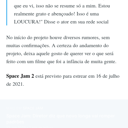
que eu vi, isso não se resume só a mim. Estou
realmente grato e abençoado! Isso é uma
LOUCURA!" Disse o ator em sua rede social
No início do projeto houve diversos rumores, sem
muitas confirmações. A certeza do andamento do
projeto, deixa aquele gosto de querer ver o que será
feito com um filme que foi a infância de muita gente.
Space Jam 2
está previsto para estrear em 16 de julho
de 2021.
MAIS EM
SPACE JAM
Space Jam: Diretor diz que novo longa vai romper
padrões
12 Jan 2019
– 1 min de leitura