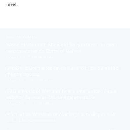
nível.
MAIS EM
GAMES
World of Warcraft: Midnight | o que fazer em cada
semana antes do Curse of Ula'tek
5 Ago 2026
– 5 min de leitura
Red Dead Online: recompensas em triplo durante o
mês de agosto
4 Ago 2026
– 3 min de leitura
D&D e World of Warcraft finalmente juntos: O que
esperar do livro oficial de Azeroth na 5e
3 Ago 2026
– 2 min de leitura
Playtest de Wardens of Avalon já está disponível!
24 Jun 2026
– 2 min de leitura