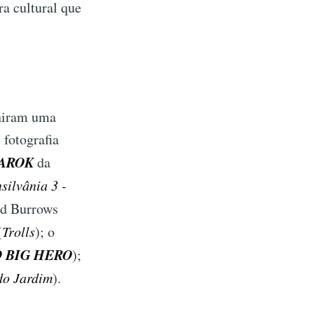
a cultural que
uniram uma
 fotografia
AROK
da
silvânia 3 -
vid Burrows
(
Trolls
); o
 BIG HERO
);
do Jardim
).