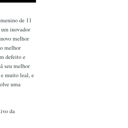
 menino de 11
, um inovador
u novo melhor
vo melhor
m defeito e
rá seu melhor
e muito leal, e
volve uma
tivo da