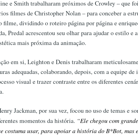
Vine e Smith trabalharam próximos de Crowley – que foi
ios filmes de Christopher Nolan – para conceber a estr
o filme, dividindo o roteiro página por página e enriqu
a, Predal acrescentou seu olhar para ajudar o estilo e a
stética mais próxima da animação.
ção em si, Leighton e Denis trabalharam meticulosame
turas adequadas, colaborando, depois, com a equipe de
cesso visual e trazer contraste entre os diferentes cená
a.
enry Jackman, por sua vez, focou no uso de temas e so
iferentes momentos da história.
“Ele chegou com grande
ue costuma usar, para apoiar a história do B*Bot, mas e