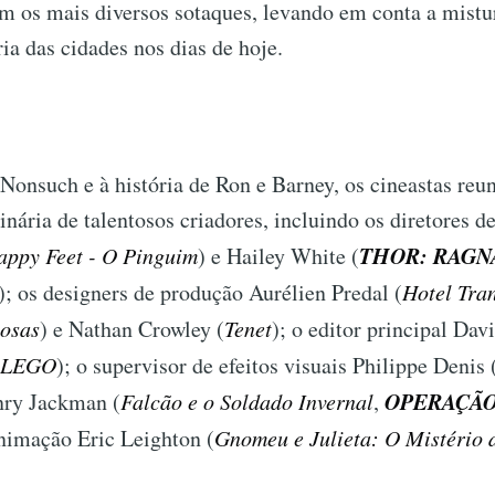
m os mais diversos sotaques, levando em conta a mistur
ia das cidades nos dias de hoje.
 Nonsuch e à história de Ron e Barney, os cineastas re
inária de talentosos criadores, incluindo os diretores de
THOR: RAGN
appy Feet - O Pinguim
) e Hailey White (
; os designers de produção Aurélien Predal (
Hotel Tran
osas
) e Nathan Crowley (
Tenet
); o editor principal Da
a LEGO
); o supervisor de efeitos visuais Philippe Denis 
OPERAÇÃO
nry Jackman (
Falcão e o Soldado Invernal
,
animação Eric Leighton (
Gnomeu e Julieta: O Mistério 