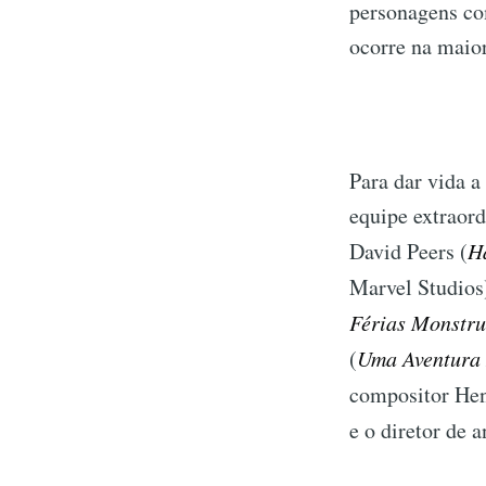
personagens co
ocorre na maior
Para dar vida a
equipe extraord
David Peers (
H
Marvel Studios)
Férias Monstru
(
Uma Aventur
compositor He
e o diretor de 