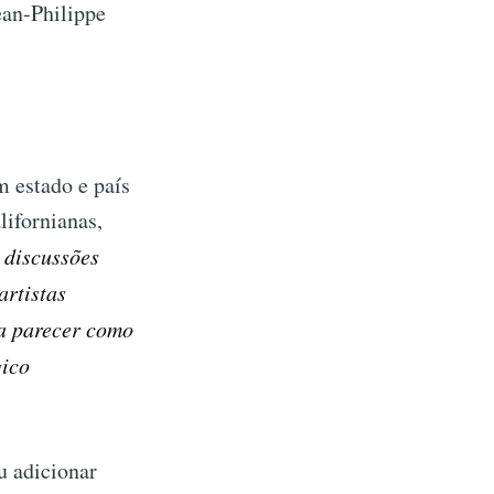
Jean-Philippe
 estado e país
lifornianas,
 discussões
artistas
ia parecer como
gico
u adicionar