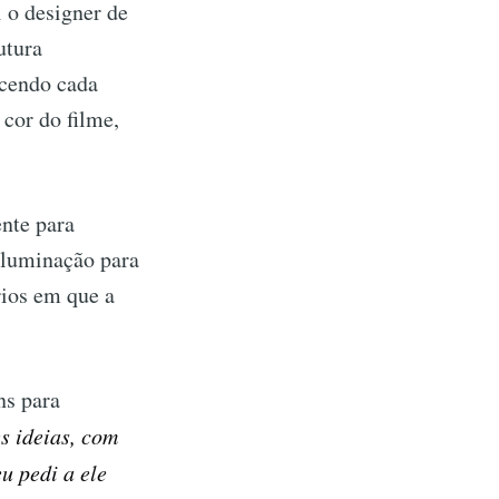
 o designer de
utura
ecendo cada
 cor do filme,
nte para
 iluminação para
rios em que a
ns para
s ideias, com
u pedi a ele