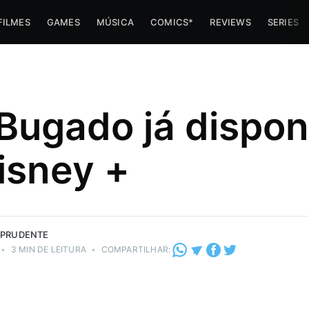
FILMES
GAMES
MÚSICA
COMICS*
REVIEWS
SERIES
Bugado já dispon
imes e
isney +
 trabalha
az umas
 PRUDENTE
•
3 MIN DE LEITURA
•
COMPARTILHAR: