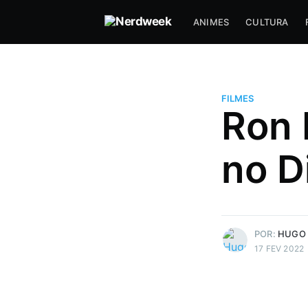
ANIMES
CULTURA
FILMES
Ron 
Hugo Prudente
Um nerd viciado em música, an
no D
series (incluindo tokusatsu) que
com DevOps a muitos anos e f
paradas muito doidas!
Mais posts
de Hugo Prudente.
POR:
HUGO
17 FEV 2022