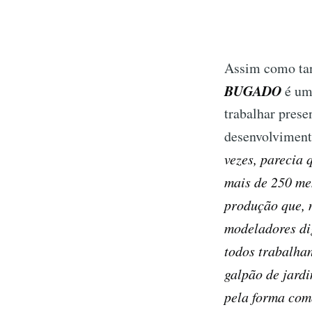
Assim como tan
BUGADO
é um
trabalhar prese
desenvolviment
vezes, parecia 
mais de 250 me
produção que, n
modeladores dig
todos trabalhan
galpão de jard
pela forma com