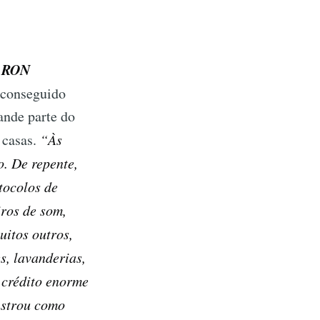
RON
,
 conseguido
ande parte do
 casas.
“Às
o. De repente,
tocolos de
iros de som,
uitos outros,
s, lavanderias,
 crédito enorme
nstrou como