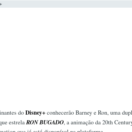
Disney+
sinantes do
conhecerão Barney e Ron, uma dup
RON BUGADO
que estrela
, a animação da 20th Centur
ation que já está disponível na plataforma.