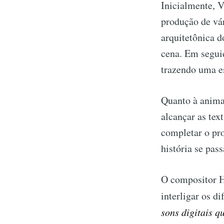
Inicialmente, 
produção de vár
arquitetônica d
cena. Em seguid
trazendo uma e
Quanto à anima
alcançar as tex
completar o pro
história se pass
O compositor H
interligar os d
sons digitais q