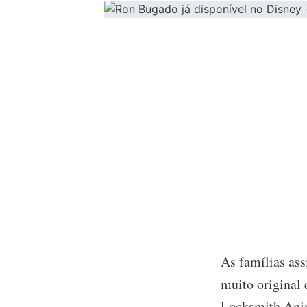
As famílias as
muito original 
Locksmith Anim