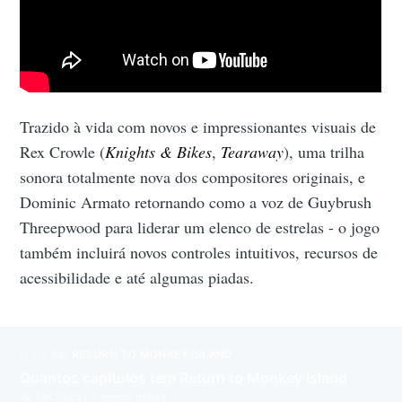
Trazido à vida com novos e impressionantes visuais de
Rex Crowle (
Knights & Bikes
,
Tearaway
), uma trilha
sonora totalmente nova dos compositores originais, e
Dominic Armato retornando como a voz de Guybrush
Threepwood para liderar um elenco de estrelas - o jogo
também incluirá novos controles intuitivos, recursos de
acessibilidade e até algumas piadas.
MAIS EM
RETURN TO MONKEY ISLAND
Quantos capítulos tem Return to Monkey Island
22 Set 2022
– 1 min de leitura