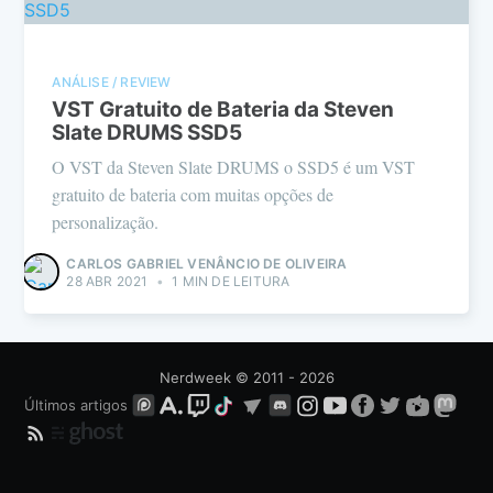
ANÁLISE / REVIEW
VST Gratuito de Bateria da Steven
Slate DRUMS SSD5
O VST da Steven Slate DRUMS o SSD5 é um VST
gratuito de bateria com muitas opções de
personalização.
CARLOS GABRIEL VENÂNCIO DE OLIVEIRA
28 ABR 2021
•
1 MIN DE LEITURA
Nerdweek
© 2011 - 2026
Últimos artigos