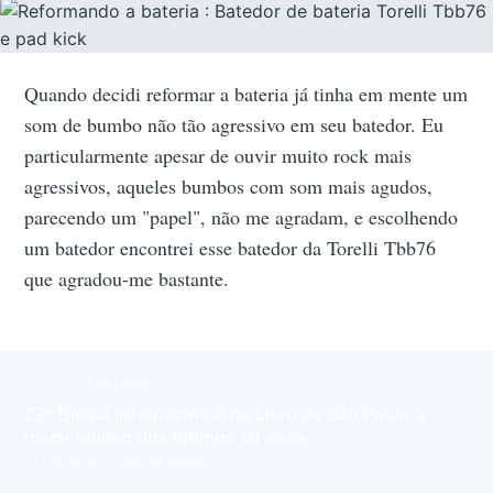
Quando decidi reformar a bateria já tinha em mente um
som de bumbo não tão agressivo em seu batedor. Eu
particularmente apesar de ouvir muito rock mais
agressivos, aqueles bumbos com som mais agudos,
parecendo um "papel", não me agradam, e escolhendo
um batedor encontrei esse batedor da Torelli Tbb76
que agradou-me bastante.
MAIS EM
EVENTOS
27ª Bienal Internacional do Livro de São Paulo a
maior edição dos últimos 10 anos
15 Out 2025
– 4 min de leitura