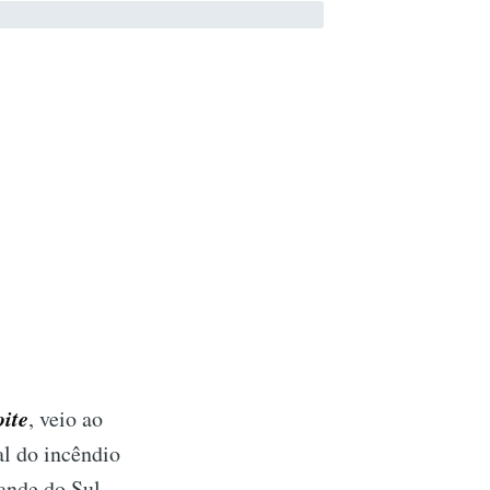
ite
, veio ao
al do incêndio
ande do Sul,