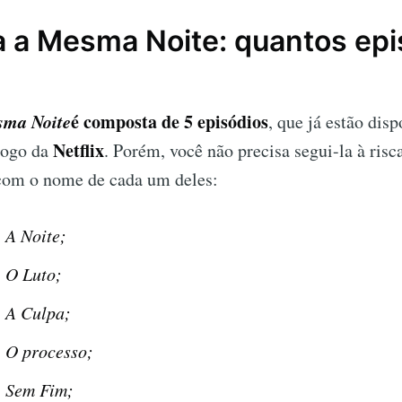
a a Mesma Noite: quantos epi
sma Noite
é composta de
5
episódios
, que já estão disp
Netflix
álogo da
. Porém, você não precisa segui-la à risc
 com o nome de cada um deles:
:
A Noite
;
:
O Luto
;
:
A Culpa
;
:
O processo
;
:
Sem Fim
;