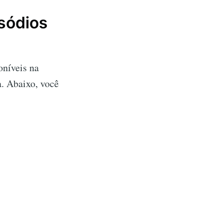
sódios
oníveis na
a. Abaixo, você