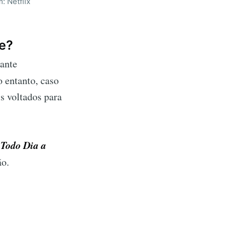
: Netflix
te?
tante
 entanto, caso
s voltados para
Todo Dia a
m
ão.