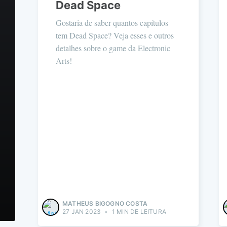
Dead Space
Gostaria de saber quantos capítulos
tem Dead Space? Veja esses e outros
detalhes sobre o game da Electronic
Arts!
MATHEUS BIGOGNO COSTA
27 JAN 2023
•
1 MIN DE LEITURA