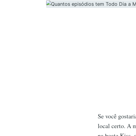
Se você gostar
local certo. A 
na boate Kiss, 