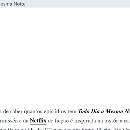
Todo Dia a Mesma No
ia de saber quantos episódios tem
Netflix
minissérie da
de ficção é inspirada na história re
que tirou a vida de 242 pessoas em Santa Maria, Rio Gr