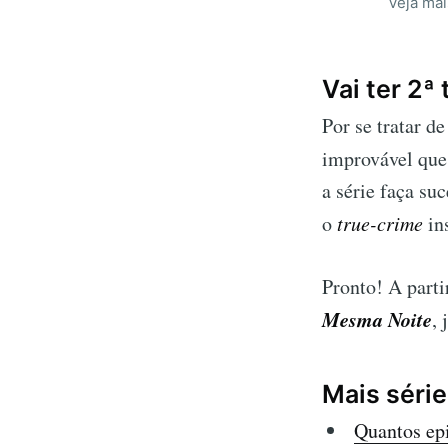
Veja mai
Vai ter 2
Por se tratar d
improvável qu
a série faça su
o
true-crime
in
Pronto! A part
Mesma Noite
,
Mais séri
Quantos ep