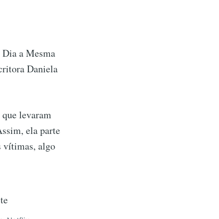
o Dia a Mesma
critora Daniela
s que levaram
ssim, ela parte
s vítimas, algo