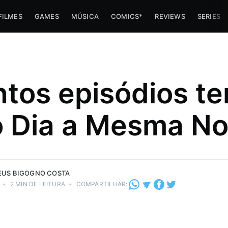
FILMES
GAMES
MÚSICA
COMICS*
REVIEWS
SERIES
tos episódios t
s minha
er sobre a
 Dia a Mesma No
stria de e-
do vapor
eza!
 Costa.
US BIGOGNO COSTA
•
2 MIN DE LEITURA
•
COMPARTILHAR: