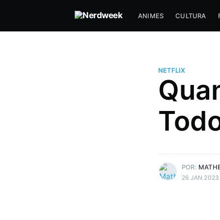
ANIMES
CULTURA
NETFLIX
Matheus Bigogno Costa
Quan
Formado em Jogos Digitais, ma
maior paixão está sendo escrev
Todo
indústria de jogos e toda a indú
sports que está crescendo a to
no país. Nerd e Geek por natur
Mais posts
de Matheus Bigogno
POR:
MATHE
26 JAN 2023