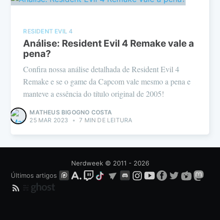
RESIDENT EVIL 4
Análise: Resident Evil 4 Remake vale a
pena?
Confira nossa análise detalhada de Resident Evil 4
Remake e se o game da Capcom vale mesmo a pena e
manteve a essência do título original de 2005!
MATHEUS BIGOGNO COSTA
25 MAR 2023
•
7 MIN DE LEITURA
Nerdweek
© 2011 - 2026
Últimos artigos