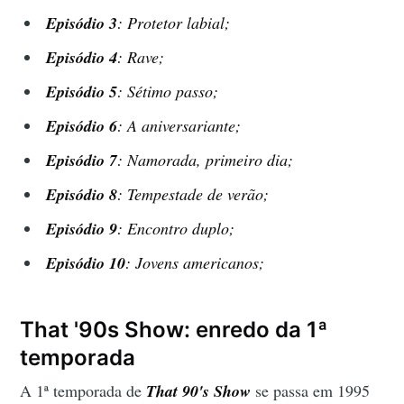
Episódio 3
:
Protetor labial
;
Episódio 4
:
Rave
;
Episódio 5
:
Sétimo passo
;
Episódio 6
:
A aniversariante
;
Episódio 7
:
Namorada, primeiro dia
;
Episódio 8
:
Tempestade de verão
;
Episódio 9
:
Encontro duplo
;
Episódio
10
:
Jovens americanos
;
That '90s Show: enredo da 1ª
temporada
A 1ª temporada de
T
hat 90's Show
se passa em 1995