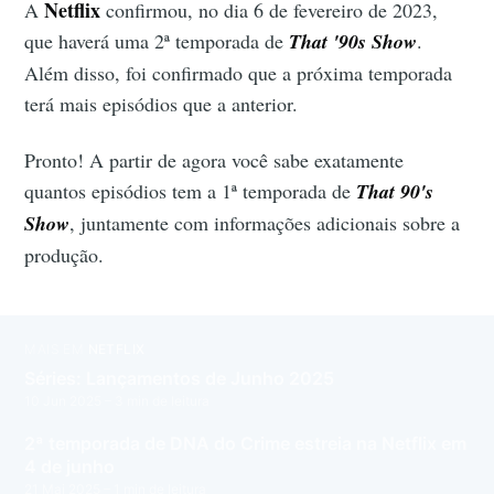
Netflix
A
confirmou, no dia 6 de fevereiro de 2023,
que haverá uma 2ª temporada de
T
hat '90s Show
.
Além disso, foi confirmado que a próxima temporada
terá mais episódios que a anterior.
Pronto! A partir de agora você sabe exatamente
quantos episódios tem a 1ª temporada de
T
hat 90's
Show
, juntamente com informações adicionais sobre a
produção.
MAIS EM
NETFLIX
Séries: Lançamentos de Junho 2025
10 Jun 2025
– 3 min de leitura
2ª temporada de DNA do Crime estreia na Netflix em
4 de junho
21 Mai 2025
– 1 min de leitura