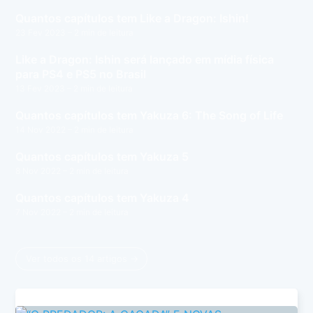
Quantos capítulos tem Like a Dragon: Ishin!
23 Fev 2023
– 2 min de leitura
Like a Dragon: Ishin será lançado em mídia física
para PS4 e PS5 no Brasil
13 Fev 2023
– 2 min de leitura
Quantos capítulos tem Yakuza 6: The Song of Life
14 Nov 2022
– 2 min de leitura
Quantos capítulos tem Yakuza 5
8 Nov 2022
– 2 min de leitura
Quantos capítulos tem Yakuza 4
7 Nov 2022
– 2 min de leitura
Ver todos os 14 artigos →