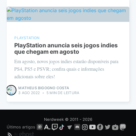
PLAYSTATION
PlayStation anuncia seis jogos indies
que chegam em agosto
Em agosto, novos jogos indies estarão disponíveis para
PS4, PS5 e PSVR; confira quais e informações
adicionais sobre eles!
MATHEUS BIGOGNO COSTA
3 AGO 2022
•
5 MIN DE LEITURA
Nerdweek
© 2011 - 2026
Últimos artigos