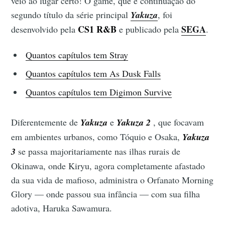
veio ao lugar certo! O game, que é continuação do
segundo título da série principal
Yakuza
, foi
CS1 R&B
SEGA
desenvolvido pela
e publicado pela
.
Quantos capítulos tem Stray
Quantos capítulos tem As Dusk Falls
Quantos capítulos tem Digimon Survive
Diferentemente de
Yakuza
e
Yakuza 2
, que focavam
em ambientes urbanos, como Tóquio e Osaka,
Yakuza
3
se passa majoritariamente nas ilhas rurais de
Okinawa, onde Kiryu, agora completamente afastado
da sua vida de mafioso, administra o Orfanato Morning
Glory — onde passou sua infância — com sua filha
adotiva, Haruka Sawamura.