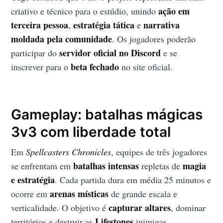
ação em
criativo e técnico para o estúdio, unindo
terceira pessoa
estratégia tática
narrativa
,
e
moldada pela comunidade
. Os jogadores poderão
servidor oficial no Discord
participar do
e se
beta fechado
inscrever para o
no site oficial.
Gameplay: batalhas mágicas
3v3 com liberdade total
Em
Spellcasters Chronicles
, equipes de três jogadores
batalhas intensas
magia
se enfrentam em
repletas de
e estratégia
. Cada partida dura em média 25 minutos e
arenas místicas
ocorre em
de grande escala e
capturar altares
verticalidade. O objetivo é
, dominar
Lifestones
territórios e destruir as
inimigas.