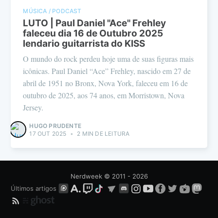
MÚSICA / PODCAST
LUTO | Paul Daniel "Ace" Frehley
faleceu dia 16 de Outubro 2025
lendario guitarrista do KISS
O mundo do rock perdeu hoje uma de suas figuras mais
icônicas. Paul Daniel “Ace” Frehley, nascido em 27 de
abril de 1951 no Bronx, Nova York, faleceu em 16 de
outubro de 2025, aos 74 anos, em Morristown, Nova
Jersey.
HUGO PRUDENTE
17 OUT 2025
•
2 MIN DE LEITURA
Nerdweek
© 2011 - 2026
Últimos artigos