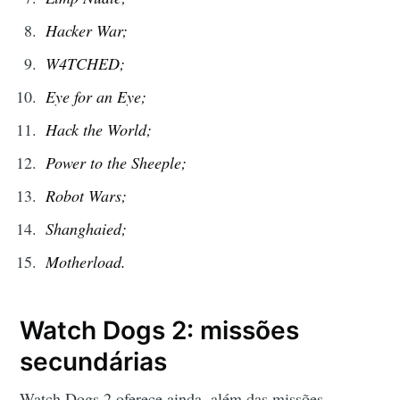
Hacker War;
W4TCHED;
Eye for an Eye;
Hack the World;
Power to the Sheeple;
Robot Wars;
Shanghaied;
Motherload.
Watch Dogs 2: missões
secundárias
Watch Dogs 2 oferece ainda, além das missões