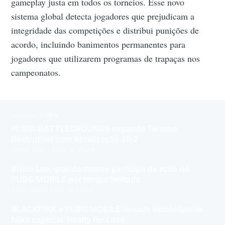
gameplay justa em todos os torneios. Esse novo
sistema global detecta jogadores que prejudicam a
integridade das competições e distribui punições de
acordo, incluindo banimentos permanentes para
jogadores que utilizarem programas de trapaças nos
campeonatos.
MAIS EM
PUBG
PUBG: BATTLEGROUNDS expande Terreno
Destrutível com Atualização 35.2
15 Mai 2025
– 2 min de leitura
Bruce Lee, grande mestre participa da ação no
PUBG MOBILE por tempo limitado
4 Jan 2023
– 2 min de leitura
BLACKPINK e PUBG MOBILE lançam videoclipe da
faixa especial ‘Ready for Love’