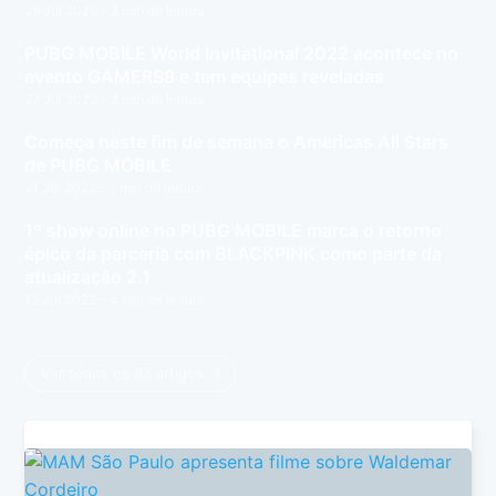
29 Jul 2022
– 2 min de leitura
PUBG MOBILE World Invitational 2022 acontece no
evento GAMERS8 e tem equipes reveladas
27 Jul 2022
– 2 min de leitura
Começa neste fim de semana o Americas All Stars
de PUBG MOBILE
21 Jul 2022
– 1 min de leitura
1º show online no PUBG MOBILE marca o retorno
épico da parceria com BLACKPINK como parte da
atualização 2.1
12 Jul 2022
– 4 min de leitura
Ver todos os 83 artigos →