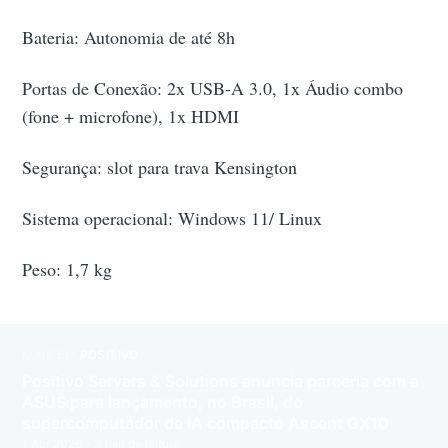
Bateria: Autonomia de até 8h
Portas de Conexão: 2x USB-A 3.0, 1x Áudio combo
(fone + microfone), 1x HDMI
Segurança: slot para trava Kensington
Sistema operacional: Windows 11/ Linux
Peso: 1,7 kg
MAIS EM
POSITIVO
Positivo Servers & Solutions anuncia parceria com a
ASUS para lançamento, no Brasil, do
supercomputador de IA compacto Ascent GX10
1 Abr 2026
– 3 min de leitura