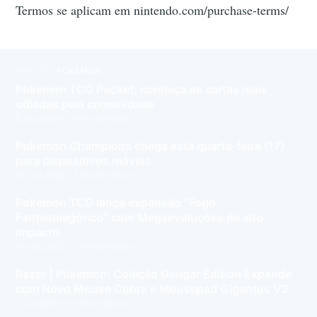
Termos se aplicam em nintendo.com/purchase-terms/
MAIS EM
POKÉMON
Pokemon TCG Pocket: conheça as cartas mais
odiadas pela comunidade
5 Ago 2026
– 5 min de leitura
Pokémon Champions chega esta quarta-feira (17)
para dispositivos móveis
16 Jun 2026
– 2 min de leitura
Pokémon TCG lança expansão “Fogo
Fantasmagórico” com Megaevoluções de alto
impacto
14 Nov 2025
– 1 min de leitura
Razer | Pokémon: Coleção Gengar Edition Expande
com Novo Mouse Cobra e Mousepad Gigantus V2
7 Out 2025
– 2 min de leitura