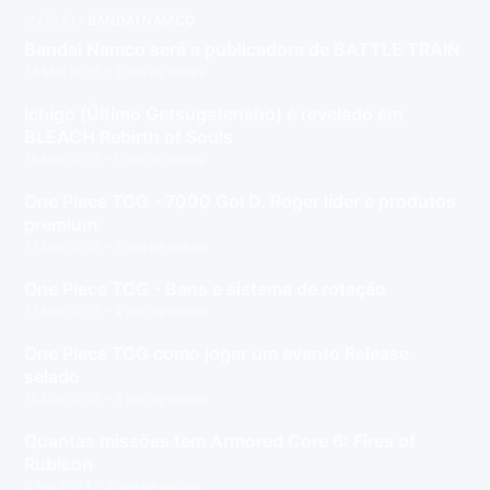
MAIS EM
BANDAI NAMCO
Bandai Namco será a publicadora de BATTLE TRAIN
14 Mai 2025
– 2 min de leitura
Ichigo (Último Getsugatensho) é revelado em
BLEACH Rebirth of Souls
19 Mar 2025
– 1 min de leitura
One Piece TCG - 7000 Gol D. Roger líder e produtos
premium.
17 Mar 2025
– 2 min de leitura
One Piece TCG - Bans e sistema de rotação
17 Mar 2025
– 4 min de leitura
One Piece TCG como jogar um evento Release
selado
15 Mar 2025
– 3 min de leitura
Quantas missões tem Armored Core 6: Fires of
Rubicon
6 Set 2023
– 2 min de leitura