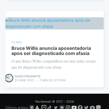
FILMES
Bruce Willis anuncia aposentadoria
apos ser diagnosticado com afasia
O ator Bruce Willis compartilhou em suas redes sociais
que foi diagnosticado com afasia.
HUGO PRUDENTE
30 MAR 2022
•
2 MIN DE LEITURA
Nerdweek
© 2011 - 2026
Últimos artigos