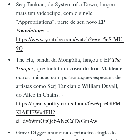
Serj Tankian, do System of a Down, lançou
mais um videoclipe, com o single
"Appropriations", parte de seu novo EP
Foundations
. -
https://www.youtube.com/watch?v=y_5cSrMU-
9Q
The Hu, banda da Mongólia, lançou o EP
The
Trooper
, que inclui um cover do Iron Maiden e
outras músicas com participações especiais de
artistas como Serj Tankian e William Duvall,
do Alice in Chains. -
https://open.spotify.com/album/6we9preGiPM
KlAlHFWx4FH?
si=dv69fmOpQe6ANeCaTXGmAw
Grave Digger anunciou o primeiro single de