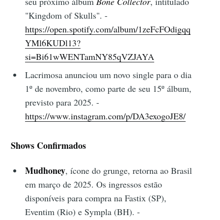
seu próximo álbum
Bone Collector
, intitulado
"Kingdom of Skulls". -
https://open.spotify.com/album/1zeFcFOdigqq
YMl6KUDl13?
si=Bi61wWENTamNY85qVZJAYA
Lacrimosa anunciou um novo single para o dia
1º de novembro, como parte de seu 15º álbum,
previsto para 2025. -
https://www.instagram.com/p/DA3exogoJE8/
Shows Confirmados
Mudhoney
, ícone do grunge, retorna ao Brasil
em março de 2025. Os ingressos estão
disponíveis para compra na Fastix (SP),
Eventim (Rio) e Sympla (BH). -