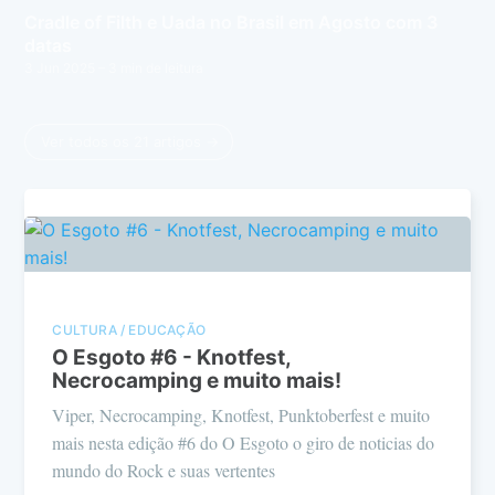
Cradle of Filth e Uada no Brasil em Agosto com 3
datas
3 Jun 2025
– 3 min de leitura
Ver todos os 21 artigos →
CULTURA / EDUCAÇÃO
O Esgoto #6 - Knotfest,
Necrocamping e muito mais!
Viper, Necrocamping, Knotfest, Punktoberfest e muito
mais nesta edição #6 do O Esgoto o giro de noticias do
mundo do Rock e suas vertentes