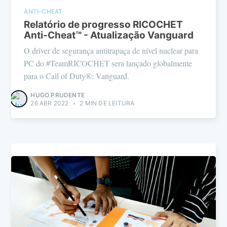
ANTI-CHEAT
Relatório de progresso RICOCHET
Anti-Cheat™ - Atualização Vanguard
O driver de segurança antitrapaça de nível nuclear para
PC do #TeamRICOCHET será lançado globalmente
para o Call of Duty®: Vanguard.
HUGO PRUDENTE
26 ABR 2022
•
2 MIN DE LEITURA