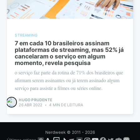
STREAMING
7 em cada 10 brasileiros assinam
plataformas de streaming, mas 52% já
cancelaram o serviço em algum
momento, revela pesquisa
o serviço faz parte da rotina de 71% dos brasileiros que
afirmam serem assinantes ou já terem assinado algum
serviço para assistir a filmes ou séries online.
HUGO PRUDENTE
26 ABR 2022
•
4 MIN DE LEITURA
Nerdweek
© 2011 - 2026