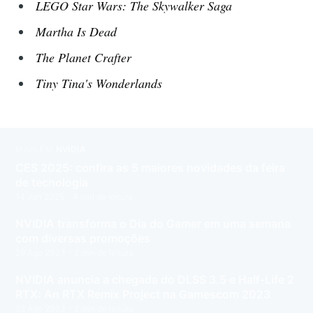
LEGO Star Wars: The Skywalker Saga
Martha Is Dead
The Planet Crafter
Tiny Tina's Wonderlands
MAIS EM
NVIDIA
CES 2025: confira as 5 maiores novidades da feira
de tecnologia
14 Jan 2025
– 4 min de leitura
NVIDIA transforma o Dia do Gamer em uma semana
com diversas promoções
29 Ago 2023
– 2 min de leitura
NVIDIA anuncia a chegada do DLSS 3.5 e Half-Life 2
RTX: An RTX Remix Project na Gamescom 2023
22 Ago 2023
– 2 min de leitura