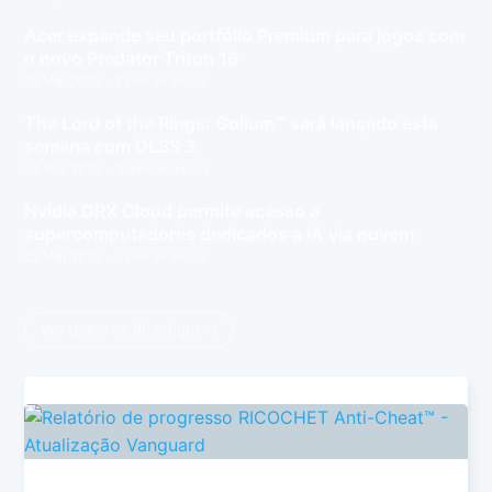
Acer expande seu portfólio Premium para jogos com
o novo Predator Triton 16
26 Mai 2023
– 2 min de leitura
The Lord of the Rings: Gollum™ será lançado esta
semana com DLSS 3
24 Mai 2023
– 2 min de leitura
Nvidia DRX Cloud permite acesso a
supercomputadores dedicados a IA via nuvem
22 Mar 2023
– 1 min de leitura
Ver todos os 90 artigos →