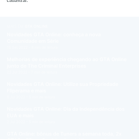
MAIS EM
GTA ONLINE
Novidades GTA Online: conheça a nova
Comunidade em Série
15 Set 2022
– 8 min de leitura
Melhorias de experiência chegando ao GTA Online
junto de The Criminal Enterprises
22 Jul 2022
– 7 min de leitura
Novidades GTA Online: Utilize sua Propriedade
Fliperama e mais
8 Jul 2022
– 5 min de leitura
Novidades GTA Online: Dia da Independência dos
EUA e mais
2 Jul 2022
– 5 min de leitura
GTA Online: bônus de Tuners a semana toda, 2x