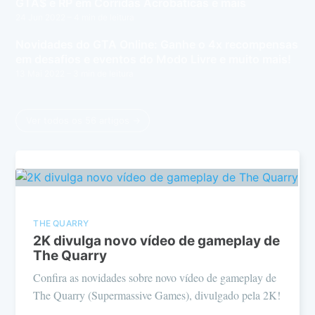
GTA$ e RP em Corridas Acrobáticas e mais
24 Jun 2022
– 4 min de leitura
Novidades do GTA Online: Ganhe o 4x recompensas
em desafios e eventos do Modo Livre e muito mais!
13 Mai 2022
– 3 min de leitura
Ver todos os 56 artigos →
THE QUARRY
2K divulga novo vídeo de gameplay de
The Quarry
Confira as novidades sobre novo vídeo de gameplay de
The Quarry (Supermassive Games), divulgado pela 2K!