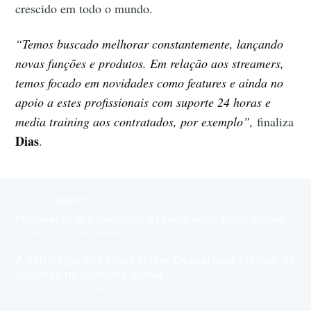
crescido em todo o mundo.
“Temos buscado melhorar constantemente, lançando
novas funções e produtos. Em relação aos streamers,
temos focado em novidades como features e ainda no
apoio a estes profissionais com suporte 24 horas e
media training aos contratados, por exemplo”,
finaliza
Dias
.
MAIS EM
NIMOTV
Metaverso já é realidade e revela novo perfil gamer
11 Fev 2022
– 2 min de leitura
A estratégia dos jogos Hyper Casual para instigar os
usuários no universo gamer
23 Nov 2021
– 2 min de leitura