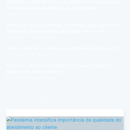
Audiência de GTA cresce na Nimo TV e se torna um
dos jogos mais assistidos da plataforma
26 Out 2021
– 3 min de leitura
Pesquisa indica que mais da metade dos jogadores
mobile do país trocarão de celular em um ano
19 Out 2021
– 1 min de leitura
Maicon Küster é o mais novo streamer da Nimo TV
7 Out 2021
– 2 min de leitura
Nimo TV: Quais os métodos de monetização da
plataforma de streaming
29 Jun 2021
– 2 min de leitura
Ver todos os 17 artigos →