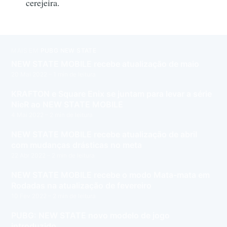
cerejeira.
MAIS EM
PUBG NEW STATE
NEW STATE MOBILE recebe atualização de maio
20 Mai 2022
– 1 min de leitura
KRAFTON e Square Enix se juntam para levar a série
NieR ao NEW STATE MOBILE
4 Mai 2022
– 2 min de leitura
NEW STATE MOBILE recebe atualização de abril
com mudanças drásticas no meta
22 Abr 2022
– 2 min de leitura
NEW STATE MOBILE recebe o modo Mata-mata em
Rodadas na atualização de fevereiro
10 Fev 2022
– 2 min de leitura
PUBG: NEW STATE novo modelo de jogo
introduzido