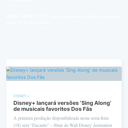
15 Jan 2022
– 3 min de leitura
PUBG: NEW STATE tem lançamento global marcado
para 11 de novembro
21 Out 2021
– 2 min de leitura
Ver todos os 6 artigos →
DISNEY +
Disney+ lançará versões ‘Sing Along’
de musicais favoritos Dos Fãs
A primeira produção disponibilizada nesta sexta-feira
(18) será “Encanto” – filme da Walt Disney Animation