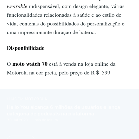
wearable
indispensável, com design elegante, várias
funcionalidades relacionadas à saúde e ao estilo de
vida, centenas de possibilidades de personalização e
uma impressionante duração de bateria.
Disponibilidade
moto watch 70
O
está à venda na loja online da
Motorola na cor preta, pelo preço de R＄ 599
MAIS EM
MOTOROLA
Hello You alcança 6 milhões de usuários e lança
categoria de podcasts na plataforma
30 Jul 2020
– 1 min de leitura