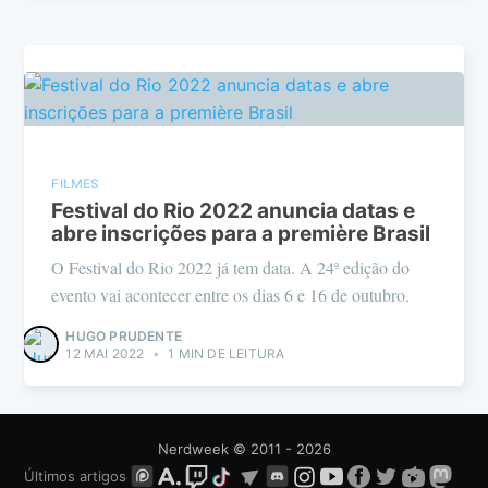
FILMES
Festival do Rio 2022 anuncia datas e
abre inscrições para a première Brasil
O Festival do Rio 2022 já tem data. A 24ª edição do
evento vai acontecer entre os dias 6 e 16 de outubro.
HUGO PRUDENTE
12 MAI 2022
•
1 MIN DE LEITURA
Nerdweek
© 2011 - 2026
Últimos artigos