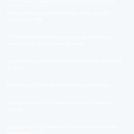
MAIS EM
MANGÁ, MANHUA, MANHWA, COMICS, WEBTOON,
QUADRINHOS E LIVROS
Pacote de Comics Critical Role - Mais de 200
dólares por 18$
31 Out 2025
– 2 min de leitura
27ª Bienal Internacional do Livro de São Paulo a
maior edição dos últimos 10 anos
15 Out 2025
– 4 min de leitura
Quando lança a Parte 3 da 4ª temporada de Attack
on Titan
18 Jan 2023
– 1 min de leitura
Panini traz ‘O Mundo de Mia’ para a realidade
27 Set 2022
– 1 min de leitura
Jujutsu Kaisen 0 - Diferenças entre o filme e o
manga
19 Set 2022
– 4 min de leitura
Am I Actually the Strongest? Ganhara versão em
Anime em 2023!