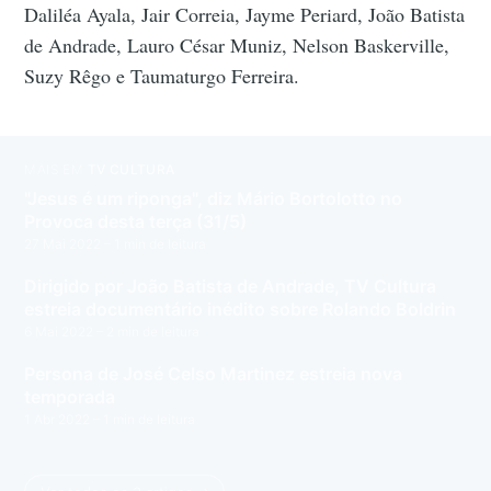
Daliléa Ayala, Jair Correia, Jayme Periard, João Batista
de Andrade, Lauro César Muniz, Nelson Baskerville,
Suzy Rêgo e Taumaturgo Ferreira.
MAIS EM
TV CULTURA
"Jesus é um riponga", diz Mário Bortolotto no
Provoca desta terça (31/5)
27 Mai 2022
– 1 min de leitura
Dirigido por João Batista de Andrade, TV Cultura
estreia documentário inédito sobre Rolando Boldrin
6 Mai 2022
– 2 min de leitura
Persona de José Celso Martinez estreia nova
temporada
1 Abr 2022
– 1 min de leitura