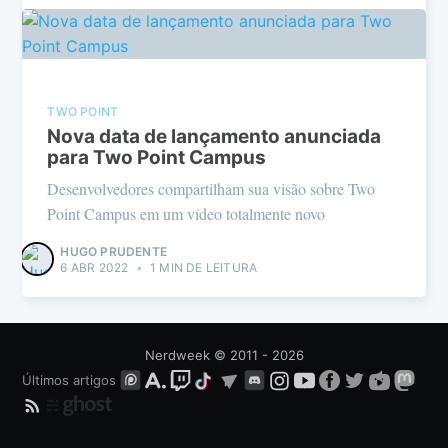
TWO POINT
Nova data de lançamento anunciada
para Two Point Campus
Desenvolvedores compartilham sua visão sobre Two
Point Campus em um vídeo totalmente novo
HUGO PRUDENTE
6 ABR 2022
•
1 MIN DE LEITURA
Nerdweek
© 2011 - 2026
Últimos artigos