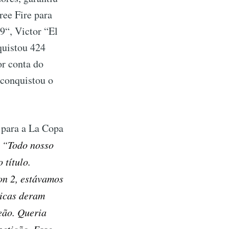
ree Fire para
“, Victor “El
quistou 424
or conta do
conquistou o
 para a La Copa
:
“Todo nosso
 título.
on 2, estávamos
ticas deram
eão. Queria