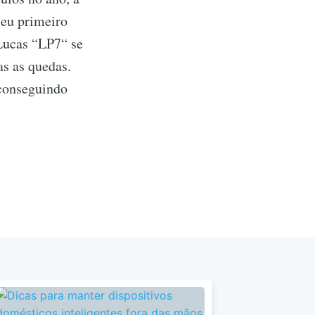
seu primeiro
Lucas “LP7“ se
as as quedas.
 conseguindo