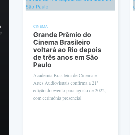
a
CINEMA
e
Grande Prêmio do
Cinema Brasileiro
voltará ao Rio depois
de três anos em São
Paulo
Academia Brasileira de Cinema e
Artes Audiovisuais confirma a 21ª
edição do evento para agosto de 2022,
com cerimônia presencial