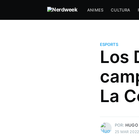
ANIMES
CULTURA
ESPORTS
Los 
camp
Hugo Prudente
Um nerd viciado em música, an
La C
series (incluindo tokusatsu) que
com DevOps a muitos anos e f
paradas muito doidas!
Mais posts
de Hugo Prudente.
POR:
HUGO
25 MAR 202