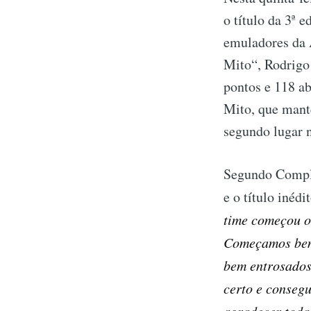
o título da 3ª 
emuladores da 
Mito“, Rodrigo
pontos e 118 ab
Mito, que mant
segundo lugar 
Segundo Comple
e o título inéd
time começou o
Começamos bem 
bem entrosados 
certo e conseg