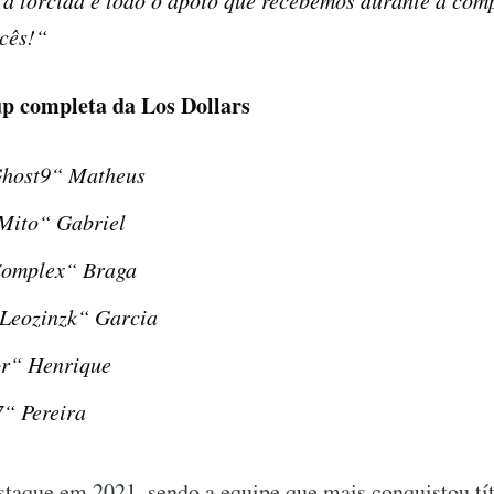
 a torcida e todo o apoio que recebemos durante a com
ocês!“
up completa da Los Dollars
host9“ Matheus
 Mito“ Gabriel
Complex“ Braga
Leozinzk“ Garcia
or“ Henrique
“ Pereira
taque em 2021, sendo a equipe que mais conquistou tít