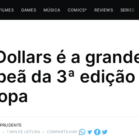
FILMES
GAMES
MÚSICA
COMICS*
REVIEWS
SERIES
Dollars é a grand
eã da 3ª edição
imes e
opa
 trabalha
az umas
 PRUDENTE
2
•
1 MIN DE LEITURA
•
COMPARTILHAR: