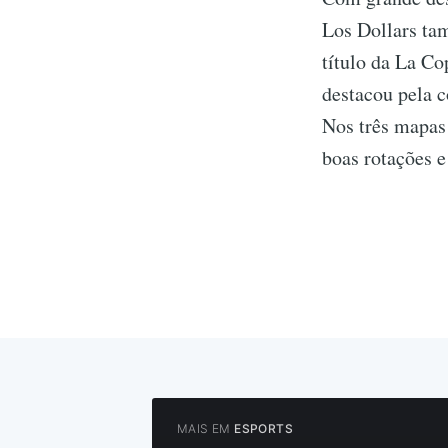
Los Dollars ta
título da La C
destacou pela c
Nos três mapas
boas rotações e
MAIS EM
ESPORTS