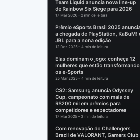
Team Liquid anuncia nova line-up
de Rainbow Six Siege para 2026
17 Mar 2026
– 2 min de leitura
Prêmio eSports Brasil 2025 anunci
a chegada de PlayStation, KaBuM! 
JBL para a nona edição
12 Dez 2025
– 4 min de leitura
Elas dominam o jogo: conheça 12
mulheres que estão transformando
os e-Sports
25 Mar 2025
– 4 min de leitura
CS2: Samsung anuncia Odyssey
Cup, campeonato com mais de
R$200 mil em prêmios para
competidores e espectadores
17 Mar 2025
– 3 min de leitura
Com renovação do Challengers
Brazil de VALORANT, Gamers Club