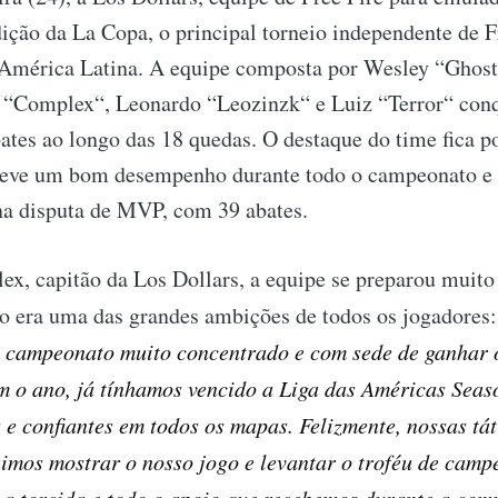
edição da La Copa, o principal torneio independente de F
América Latina. A equipe composta por Wesley “Ghost9
 “Complex“, Leonardo “Leozinzk“ e Luiz “Terror“ con
ates ao longo das 18 quedas. O destaque do time fica p
eve um bom desempenho durante todo o campeonato e 
na disputa de MVP, com 39 abates.
x, capitão da Los Dollars, a equipe se preparou muito
ito era uma das grandes ambições de todos os jogadores
 campeonato muito concentrado e com sede de ganhar o
o ano, já tínhamos vencido a Liga das Américas Seas
e confiantes em todos os mapas. Felizmente, nossas tá
uimos mostrar o nosso jogo e levantar o troféu de camp