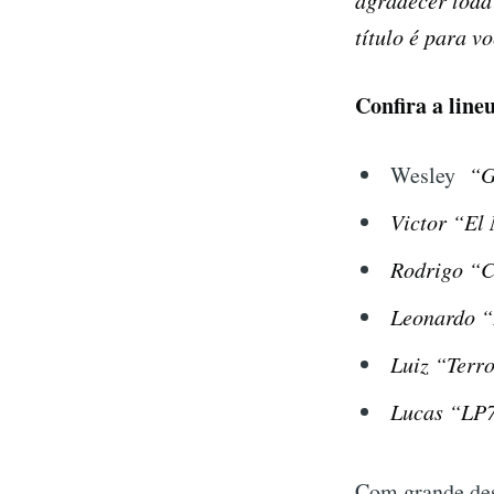
agradecer toda
título é para v
Confira a line
Wesley
“G
Victor “El
Rodrigo “
Leonardo “
Luiz “Terr
Lucas “LP7
Com grande des