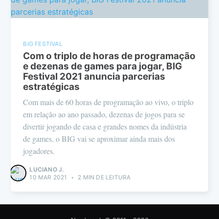
BIG FESTIVAL
Com o triplo de horas de programação
e dezenas de games para jogar, BIG
Festival 2021 anuncia parcerias
estratégicas
Com mais de 60 horas de programação ao vivo, o triplo
em relação ao ano passado, dezenas de jogos para se
divertir jogando de casa e grandes nomes da indústria
de games, o BIG vai se aproximar ainda mais dos
jogadores.
LUCIANO J.
10 MAR 2021
•
2 MIN DE LEITURA