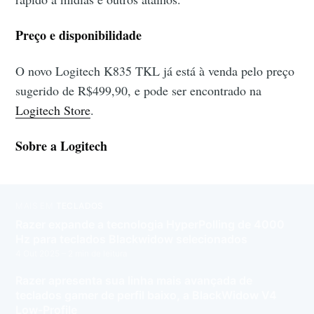
Preço e disponibilidade
O novo Logitech K835 TKL já está à venda pelo preço
sugerido de R$499,90, e pode ser encontrado na
Logitech Store
.
Sobre a Logitech
MAIS EM
TECLADOS
Razer expande a tecnologia HyperPolling de 4000
Hz para teclados Blackwidow selecionados
4 Out 2025
– 2 min de leitura
Razer apresenta sua linha mais avançada de
teclados gamer de perfil baixo, a BlackWidow V4
Low-Profile