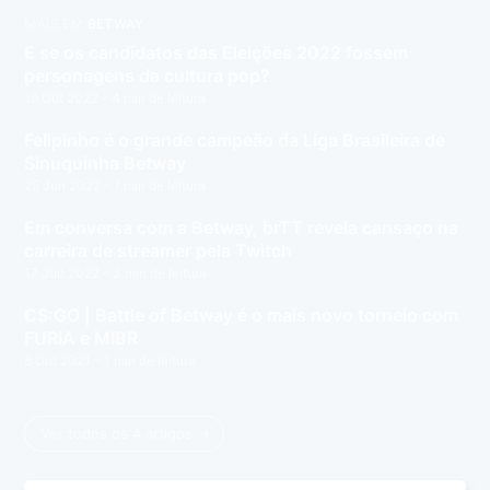
MAIS EM
BETWAY
E se os candidatos das Eleições 2022 fossem
personagens da cultura pop?
19 Out 2022
– 4 min de leitura
Felipinho é o grande campeão da Liga Brasileira de
Sinuquinha Betway
25 Jun 2022
– 1 min de leitura
Em conversa com a Betway, brTT revela cansaço na
carreira de streamer pela Twitch
17 Jun 2022
– 3 min de leitura
CS:GO | Battle of Betway é o mais novo torneio com
FURIA e MIBR
8 Out 2021
– 1 min de leitura
Ver todos os 4 artigos →