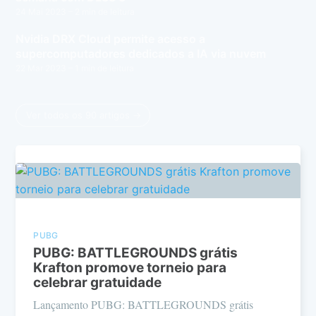
24 Mai 2023
– 2 min de leitura
Nvidia DRX Cloud permite acesso a
supercomputadores dedicados a IA via nuvem
22 Mar 2023
– 1 min de leitura
Ver todos os 90 artigos →
PUBG
PUBG: BATTLEGROUNDS grátis
Krafton promove torneio para
celebrar gratuidade
Lançamento PUBG: BATTLEGROUNDS grátis