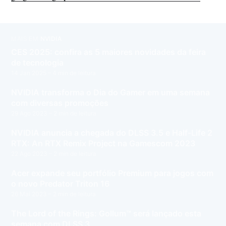
MAIS EM
NVIDIA
CES 2025: confira as 5 maiores novidades da feira
de tecnologia
14 Jan 2025
– 4 min de leitura
NVIDIA transforma o Dia do Gamer em uma semana
com diversas promoções
29 Ago 2023
– 2 min de leitura
NVIDIA anuncia a chegada do DLSS 3.5 e Half-Life 2
RTX: An RTX Remix Project na Gamescom 2023
22 Ago 2023
– 2 min de leitura
Acer expande seu portfólio Premium para jogos com
o novo Predator Triton 16
26 Mai 2023
– 2 min de leitura
The Lord of the Rings: Gollum™ será lançado esta
semana com DLSS 3