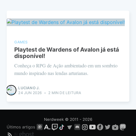
GAMES
Playtest de Wardens of Avalon já está
disponível!
Conheça o RPG de Ação ambientado em um sombrio
mundo inspirado nas lendas arturianas.
LUCIANO J.
24 JUN 2026
•
2 MIN DE LEITURA
Nerdweek
© 2011 - 2026
Últimos artigos