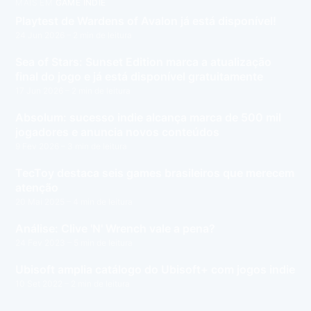
MAIS EM
GAME INDIE
Playtest de Wardens of Avalon já está disponível!
24 Jun 2026
– 2 min de leitura
Sea of Stars: Sunset Edition marca a atualização
final do jogo e já está disponível gratuitamente
17 Jun 2026
– 2 min de leitura
Absolum: sucesso indie alcança marca de 500 mil
jogadores e anuncia novos conteúdos
9 Fev 2026
– 3 min de leitura
TecToy destaca seis games brasileiros que merecem
atenção
20 Mai 2025
– 4 min de leitura
Análise: Clive 'N' Wrench vale a pena?
24 Fev 2023
– 5 min de leitura
Ubisoft amplia catálogo do Ubisoft+ com jogos indie
10 Set 2022
– 2 min de leitura