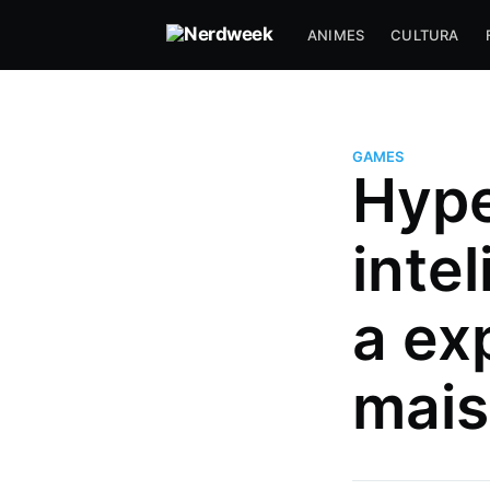
ANIMES
CULTURA
GAMES
Hype
intel
a ex
mais
Luciano J.
Gosta de uns joguinho e filme d
Mais posts
de Luciano J..