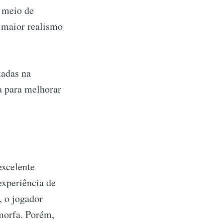
r meio de
 maior realismo
tadas na
a para melhorar
excelente
experiência de
, o jogador
morfa. Porém,