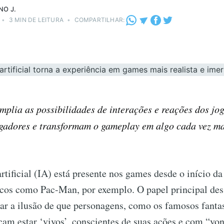
NO J.
•
3 MIN DE LEITURA
•
COMPARTILHAR:
mplia as possibilidades de interações e reações dos jo
ogadores e transformam o gameplay em algo cada vez ma
rtificial (IA) está presente nos games desde o início da 
icos como Pac-Man, por exemplo. O papel principal des
iar a ilusão de que personagens, como os famosos fant
çam estar ‘vivos’, conscientes de suas ações e com “vo