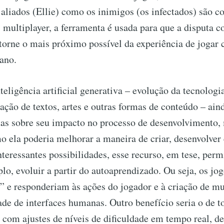
aliados (Ellie) como os inimigos (os infectados) são c
 multiplayer, a ferramenta é usada para que a disputa c
torne o mais próximo possível da experiência de jogar
ano.
teligência artificial generativa – evolução da tecnologi
riação de textos, artes e outras formas de conteúdo – ai
tas sobre seu impacto no processo de desenvolvimento,
o ela poderia melhorar a maneira de criar, desenvolver e
nteressantes possibilidades, esse recurso, em tese, perm
o, evoluir a partir do autoaprendizado. Ou seja, os jo
” e responderiam às ações do jogador e à criação de mu
de de interfaces humanas. Outro benefício seria o de t
, com ajustes de níveis de dificuldade em tempo real, d