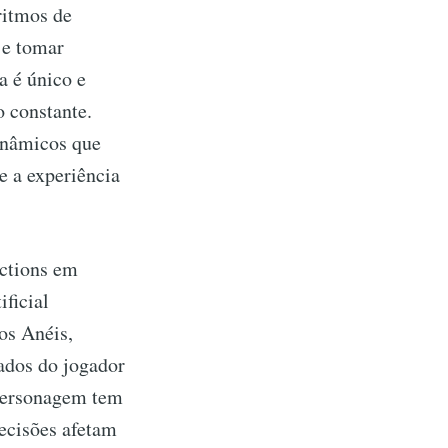
ritmos de
 e tomar
a é único e
o constante.
dinâmicos que
 a experiência
ctions em
ificial
os Anéis,
ados do jogador
 personagem tem
decisões afetam