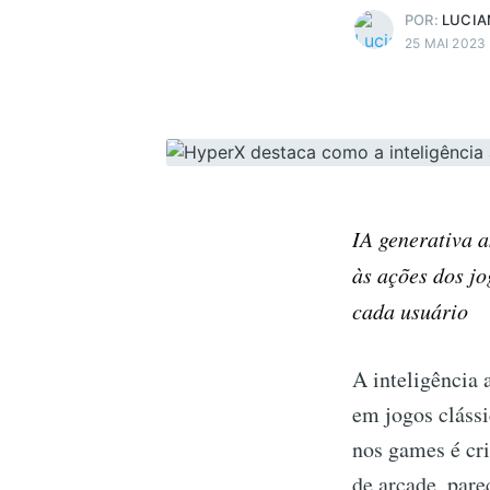
POR:
LUCIA
25 MAI 2023
IA generativa a
às ações dos j
cada usuário
A inteligência a
em jogos cláss
nos games é cr
de arcade, pare