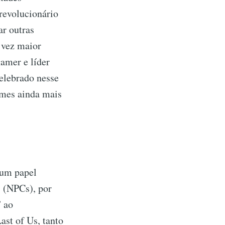
 revolucionário
r outras
a vez maior
gamer e líder
elebrado nesse
ames ainda mais
 um papel
” (NPCs), por
” ao
st of Us, tanto