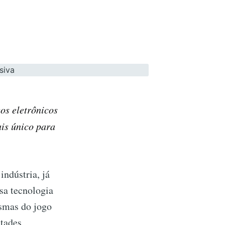
gos eletrônicos
is único para
indústria, já
sa tecnologia
asmas do jogo
ntades