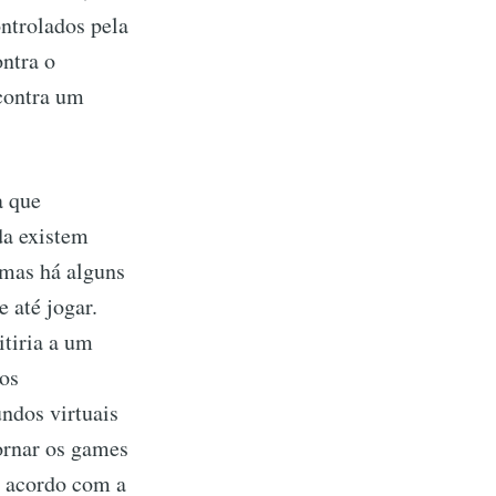
ontrolados pela
ontra o
 contra um
a que
nda existem
 mas há alguns
 até jogar.
itiria a um
gos
ndos virtuais
ornar os games
e acordo com a