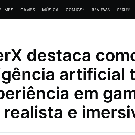
FILMES
GAMES
MÚSICA
COMICS*
REVIEWS
SERIES
rX destaca com
igência artificial
periência em ga
 realista e imersi
e navinha