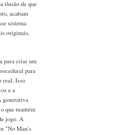
a ilusão de que
nto, acabam
sse sistema
s originais,
a para criar um
procedural para
 real. Isso
cos e a
A generativa
s, o que mantém
de jogo. A
em "No Man's