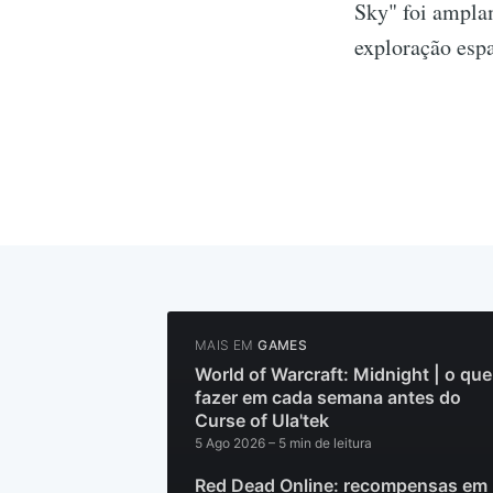
Sky" foi ampla
exploração espa
MAIS EM
GAMES
World of Warcraft: Midnight | o que
fazer em cada semana antes do
Curse of Ula'tek
5 Ago 2026
– 5 min de leitura
Red Dead Online: recompensas em