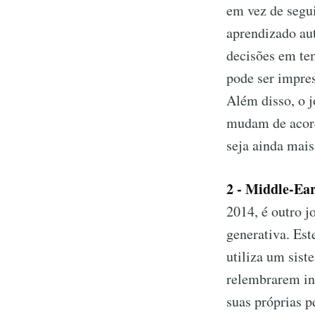
em vez de segu
aprendizado au
decisões em tem
pode ser impres
Além disso, o j
mudam de acord
seja ainda mais
2 - Middle-Ea
2014, é outro j
generativa. Est
utiliza um sis
relembrarem in
suas próprias p