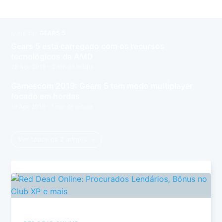
MAIS EM
GEARS 5
Gears 5 está carregado com os recursos
tecnológicos da AMD
28 Ago 2019
– 2 min de leitura
Gamescom 2019: Gears 5 tem modo multiplayer
focado em hordas
19 Ago 2019
– 1 min de leitura
Ver todos os 2 artigos →