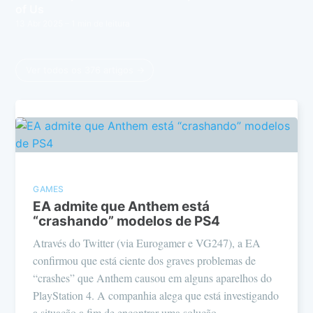
of Us
13 Abr 2025
– 1 min de leitura
Ver todos os 376 artigos →
GAMES
EA admite que Anthem está
“crashando” modelos de PS4
Através do Twitter (via Eurogamer e VG247), a EA
confirmou que está ciente dos graves problemas de
“crashes” que Anthem causou em alguns aparelhos do
PlayStation 4. A companhia alega que está investigando
a situação a fim de encontrar uma solução.