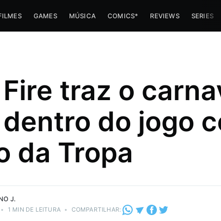
FILMES
GAMES
MÚSICA
COMICS*
REVIEWS
SERIES
 Fire traz o carna
 dentro do jogo 
o da Tropa
e navinha
NO J.
•
1 MIN DE LEITURA
•
COMPARTILHAR: