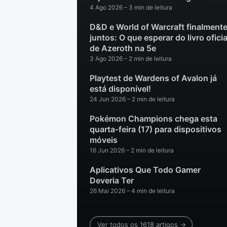
4 Ago 2026
– 3 min de leitura
D&D e World of Warcraft finalment
juntos: O que esperar do livro oficia
de Azeroth na 5e
3 Ago 2026
– 2 min de leitura
Playtest de Wardens of Avalon já
está disponível!
24 Jun 2026
– 2 min de leitura
Pokémon Champions chega esta
quarta-feira (17) para dispositivos
móveis
16 Jun 2026
– 2 min de leitura
Aplicativos Que Todo Gamer
Deveria Ter
26 Mai 2026
– 4 min de leitura
Ver todos os 1618 artigos →