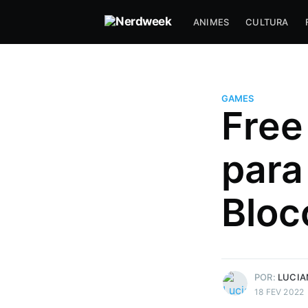
ANIMES
CULTURA
GAMES
Free
para
Bloc
Luciano J.
Gosta de uns joguinho e filme d
Mais posts
de Luciano J..
POR:
LUCIA
18 FEV 2022