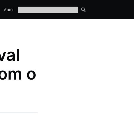
TECH
Apoie
EQUIPE
val
com o