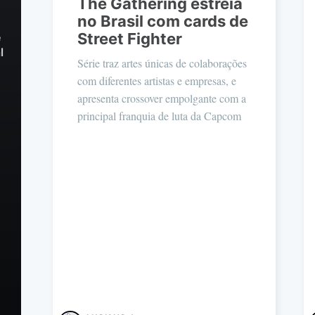
The Gathering estreia
no Brasil com cards de
Street Fighter
e
l
Série traz artes únicas de colaborações
com diferentes artistas e empresas, e
apresenta crossover empolgante com a
principal franquia de luta da Capcom