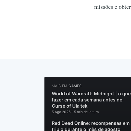
missões e obte
MAIS EM
GAMES
World of Warcraft: Midnight | o que
fazer em cada semana antes do
Curse of Ula'tek
5 Ago 2026
– 5 min de leitura
Red Dead Online: recompensas em
triplo durante o mês de agosto