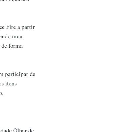
e Fire a partir
azendo uma
m de forma
m participar de
s itens
o.
idade Olhar de