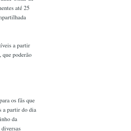
nentes até 25
mpartilhada
veis a partir
, que poderão
para os fãs que
 a partir do dia
rinho da
 diversas